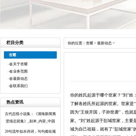
栏目分类
你的位置：
杏耀
>
最新动态
>
杏耀
关于杏耀
业务范围
最新动态
联系我们
你的姓氏起源于哪个世家？“刘”姓
热点资讯
了解各姓氏所起源的世家。世家是
因为“王侯开国，子孙世袭”，也
古代志怪小说集：《湖海新闻夷
家。“刘”姓起源于彭城世家，主
坚续志前集》_刻本_内容_中国
城为自己祖籍，就有了“彭城世家”
20句流年似水诗词，句句都在规