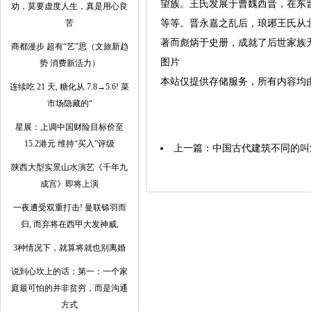
望族。王氏发展于曹魏西晋，在东
劝，莫要虚度人生，真是用心良
苦
等等。晋永嘉之乱后，琅琊王氏从
著而彪炳于史册，成就了后世家族
商都漫步 超有“艺”思（文旅新趋
图片
势 消费新活力）
本站仅提供存储服务，所有内容均
连续吃 21 天, 糖化从 7.8→5.6! 菜
市场隐藏的“
星展：上调中国财险目标价至
15.2港元 维持“买入”评级
上一篇：
中国古代建筑不同的叫
陕西大型实景山水演艺《千年九
成宫》即将上演
一夜遭受双重打击! 曼联铩羽而
归, 而弃将在西甲大发神威,
3种情况下，就算将就也别离婚
说到心坎上的话：第一：一个家
庭最可怕的并非贫穷，而是沟通
方式