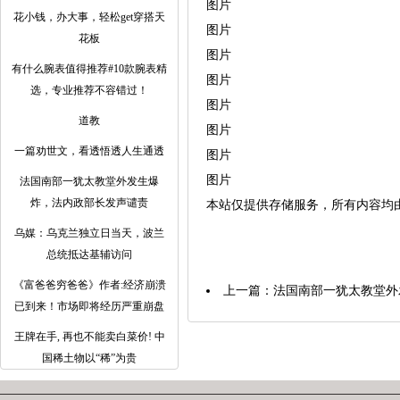
图片
花小钱，办大事，轻松get穿搭天
图片
花板
图片
有什么腕表值得推荐#10款腕表精
图片
选，专业推荐不容错过！
图片
道教
图片
一篇劝世文，看透悟透人生通透
图片
图片
法国南部一犹太教堂外发生爆
炸，法内政部长发声谴责
本站仅提供存储服务，所有内容均
乌媒：乌克兰独立日当天，波兰
总统抵达基辅访问
《富爸爸穷爸爸》作者:经济崩溃
上一篇：
法国南部一犹太教堂外
已到来！市场即将经历严重崩盘
王牌在手, 再也不能卖白菜价! 中
国稀土物以“稀”为贵